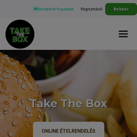
Rendelést fogadunk
Regisztráció
Belépés
Take The Box
ONLINE ÉTELRENDELÉS