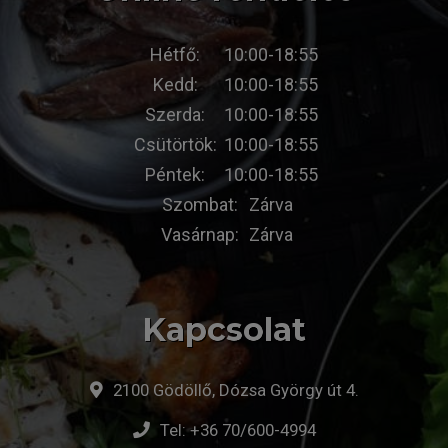
Hétfő:
10:00-18:55
Kedd:
10:00-18:55
Szerda:
10:00-18:55
Csütörtök:
10:00-18:55
Péntek:
10:00-18:55
Szombat:
Zárva
Vasárnap:
Zárva
Kapcsolat
2100 Gödöllő, Dózsa György út 4.
Tel:
+36 70/600-4994